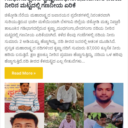
ನೀರಿನ ಮಟ್ಟದಲ್ಲಿ ಗಣನೀಯ ಏರಿಕೆ
ಚಿಕ್ಕೋಡಿ:ನೆರೆಯ ಮಹಾರಾಷ್ಟ್ರದ ಜಲಾನಯನ ಪ್ರದೇಶಗಳಲ್ಲಿ ನಿರಂತರವಾಗಿ
ಸುರಿಯುತ್ತಿರುವ ಭಾರೀ ಮಳೆಯಿಂದಾಗಿ ಬೆಳಗಾವಿ ಜಿಲ್ಲೆಯ ಚಿಕ್ಕೋಡಿ ಮತ್ತು ನಿಪ್ಪಾಣಿ
ತಾಲೂಕಿನ ಗಡಿಭಾಗದಲ್ಲಿರುವ ಕೃಷ್ಣಾ ,ದೂಧಗಂಗಾ,ವೇದಗಂಗಾ ನದಿಯ ನೀರಿನ
ಮಟ್ಟದಲ್ಲಿ ಗಣನೀಯ ಏರಿಕೆಯಾಗಿದೆ. ಕಳೆದ ಕೆಲವು ಗಂಟೆಗಳಲ್ಲಿ ನದಿಯ ನೀರು
ಸುಮಾರು 2 ಅಡಿಯಷ್ಟು ಹೆಚ್ಚಾಗಿದ್ದು, ನದಿ ತೀರದ ಜನರಲ್ಲಿ ಆತಂಕ ಮೂಡಿಸಿದೆ.
ಪ್ರಸ್ತುತ ಮಹಾರಾಷ್ಟ್ರದ ನದಿಗಳಿಂದ ಕೃಷ್ಣಾ ನದಿಗೆ ಸುಮಾರು 87,000 ಕ್ಯೂಸೆಕ ನೀರು
ಹರಿದು ಬರುತ್ತಿದೆ. ಕ್ಷಣ ಕ್ಷಣಕ್ಕೂ ನೀರಿನ ಪ್ರಮಾಣ ಹೆಚ್ಚಾಗುತ್ತಿದ್ದು, ನದಿಯ ಒಳ ಹರಿವು
ಹೆಚ್ಚಾಗುತ್ತಿದೆ.ನದಿ ತೀರದ ಕೆಳಮಟ್ಟದ ಎಲ್ಲ ಸೇತುವೆಗಳು…
Read More »