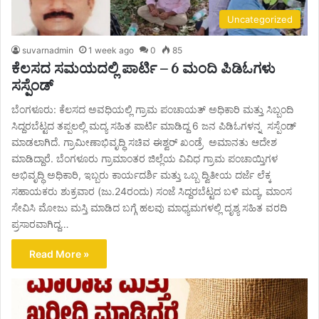
Uncategorized
suvarnadmin
1 week ago
0
85
ಕೆಲಸದ ಸಮಯದಲ್ಲಿ ಪಾರ್ಟಿ – 6 ಮಂದಿ ಪಿಡಿಓಗಳು
ಸಸ್ಪೆಂಡ್
ಬೆಂಗಳೂರು: ಕೆಲಸದ ಅವಧಿಯಲ್ಲಿ ಗ್ರಾಮ ಪಂಚಾಯತ್ ಅಧಿಕಾರಿ ಮತ್ತು ಸಿಬ್ಬಂದಿ
ಸಿದ್ದರಬೆಟ್ಟದ ತಪ್ಪಲಲ್ಲಿ ಮದ್ಯ ಸಹಿತ ಪಾರ್ಟಿ ಮಾಡಿದ್ದ 6 ಜನ ಪಿಡಿಓಗಳನ್ನ ಸಸ್ಪೆಂಡ್
ಮಾಡಲಾಗಿದೆ. ಗ್ರಾಮೀಣಾಭಿವೃದ್ಧಿ ಸಚಿವ ಈಶ್ವರ್ ಖಂಡ್ರೆ ಅಮಾನತು ಆದೇಶ
ಮಾಡಿದ್ದಾರೆ. ಬೆಂಗಳೂರು ಗ್ರಾಮಾಂತರ ಜಿಲ್ಲೆಯ ವಿವಿಧ ಗ್ರಾಮ ಪಂಚಾಯ್ತಿಗಳ
ಅಭಿವೃದ್ಧಿ ಅಧಿಕಾರಿ, ಇಬ್ಬರು ಕಾರ್ಯದರ್ಶಿ ಮತ್ತು ಒಬ್ಬ ದ್ವಿತೀಯ ದರ್ಜೆ ಲೆಕ್ಕ
ಸಹಾಯಕರು ಶುಕ್ರವಾರ (ಜು.24ರಂದು) ಸಂಜೆ ಸಿದ್ದರಬೆಟ್ಟದ ಬಳಿ ಮದ್ಯ, ಮಾಂಸ
ಸೇವಿಸಿ ಮೋಜು ಮಸ್ತಿ ಮಾಡಿದ ಬಗ್ಗೆ ಹಲವು ಮಾಧ್ಯಮಗಳಲ್ಲಿ ದೃಶ್ಯ ಸಹಿತ ವರದಿ
ಪ್ರಸಾರವಾಗಿದ್ದ…
Read More »