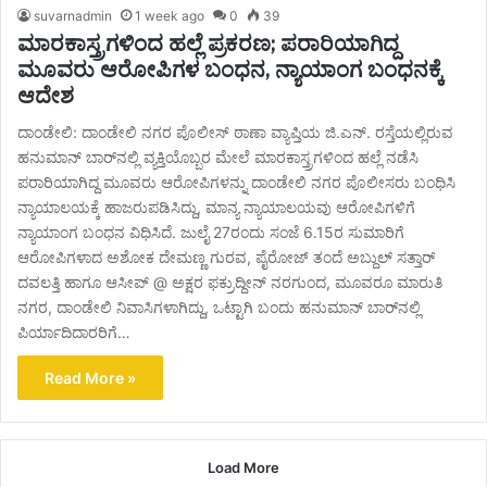
suvarnadmin
1 week ago
0
39
ಮಾರಕಾಸ್ತ್ರಗಳಿಂದ ಹಲ್ಲೆ ಪ್ರಕರಣ; ಪರಾರಿಯಾಗಿದ್ದ
ಮೂವರು ಆರೋಪಿಗಳ ಬಂಧನ, ನ್ಯಾಯಾಂಗ ಬಂಧನಕ್ಕೆ
ಆದೇಶ
ದಾಂಡೇಲಿ: ದಾಂಡೇಲಿ ನಗರ ಪೊಲೀಸ್ ಠಾಣಾ ವ್ಯಾಪ್ತಿಯ ಜಿ.ಎನ್. ರಸ್ತೆಯಲ್ಲಿರುವ
ಹನುಮಾನ್ ಬಾರ್‌ನಲ್ಲಿ ವ್ಯಕ್ತಿಯೊಬ್ಬರ ಮೇಲೆ ಮಾರಕಾಸ್ತ್ರಗಳಿಂದ ಹಲ್ಲೆ ನಡೆಸಿ
ಪರಾರಿಯಾಗಿದ್ದ ಮೂವರು ಆರೋಪಿಗಳನ್ನು ದಾಂಡೇಲಿ ನಗರ ಪೊಲೀಸರು ಬಂಧಿಸಿ
ನ್ಯಾಯಾಲಯಕ್ಕೆ ಹಾಜರುಪಡಿಸಿದ್ದು, ಮಾನ್ಯ ನ್ಯಾಯಾಲಯವು ಆರೋಪಿಗಳಿಗೆ
ನ್ಯಾಯಾಂಗ ಬಂಧನ ವಿಧಿಸಿದೆ. ಜುಲೈ 27ರಂದು ಸಂಜೆ 6.15ರ ಸುಮಾರಿಗೆ
ಆರೋಪಿಗಳಾದ ಅಶೋಕ ದೇಮಣ್ಣ ಗುರವ, ಪೈರೋಜ್ ತಂದೆ ಅಬ್ದುಲ್ ಸತ್ತಾರ್
ದವಲತ್ತಿ ಹಾಗೂ ಆಸೀಪ್ @ ಅಕ್ಷರ ಫಕ್ರುದ್ದೀನ್ ನರಗುಂದ, ಮೂವರೂ ಮಾರುತಿ
ನಗರ, ದಾಂಡೇಲಿ ನಿವಾಸಿಗಳಾಗಿದ್ದು, ಒಟ್ಟಾಗಿ ಬಂದು ಹನುಮಾನ್ ಬಾರ್‌ನಲ್ಲಿ
ಪಿರ್ಯಾದಿದಾರರಿಗೆ…
Read More »
Load More