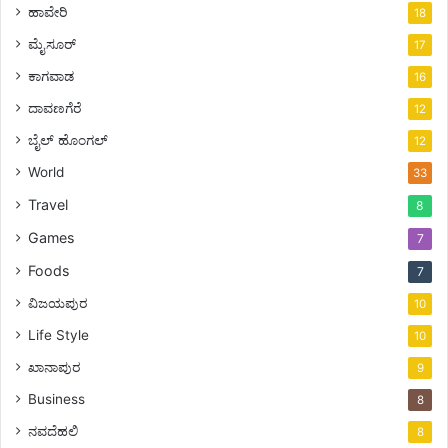
ಹಾವೇರಿ
18
ಮೈಸೂರ್
17
ಕಾಗವಾಡ
16
ದಾವಣಗೆರೆ
12
ಬೈಲ್ ಹೊಂಗಲ್
12
World
33
Travel
8
Games
7
Foods
7
ವಿಜಯಪುರ
10
Life Style
10
ಖಾನಾಪುರ
9
Business
8
ನವದೆಹಲಿ
8