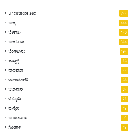
Uncategorized
744
ರಾಜ್ಯ
444
ಬೆಳಗಾವಿ
440
ರಾಜಕೀಯ
364
ಬೆಂಗಳೂರು
194
ಹುಬ್ಬಳ್ಳಿ
53
ಧಾರವಾಡ
44
ಬಾಗಲಕೋಟೆ
38
ಬಿಜಾಪುರ
34
ಚಿಕ್ಕೋಡಿ
25
ಹುಕ್ಕೇರಿ
19
ರಾಯಚೂರು
19
ಗೋಕಾಕ
19