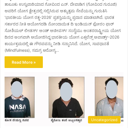
ತಾಲೂಕು ಉಸ್ತುವಾರಿಯಾದ ಗೋವಿಂದ ಎನ್. ದೇವಾಡಿಗ (ಗೋವಿಂದ ಗುರೂಜಿ)
ಅವರಿಗೆ ಯೋಗ ಕ್ಷೇತ್ರದಲ್ಲಿ ಸಲ್ಲಿಸಿರುವ ಅತ್ಯುತ್ತಮ ಸೇವೆಯನ್ನು ಗುರುತಿಸಿ
‘ಭಾರತೀಯ ಯೋಗ ರತ್ನ-2026’ ಪ್ರಶಸ್ತಿಯನ್ನು ಪ್ರದಾನ ಮಾಡಲಾಗಿದೆ. ಭಾರತ
ಸರ್ಕಾರದ ನೀತಿ ಆಯೋಗದಡಿ ನೋಂದಾಯಿತ ದಿ ಇಂಡಿಯನ್ ಫೋರಂ ಫಾರ್
ಸೋಶಿಯಲ್ ಲೀಡರ್ಸ್ ಅಂಡ್ ಅಚೀವರ್ಸ್ ಸಂಸ್ಥೆಯು ಅಂತರರಾಷ್ಟ್ರೀಯ ಯೋಗ
ದಿನದ ಅಂಗವಾಗಿ ಆಯೋಜಿಸಿದ್ದ ಭಾರತೀಯ ಯೋಗ ಎಕ್ಸಲೆನ್ಸ್ ಅವಾರ್ಡ್ಸ್-2026
ಕಾರ್ಯಕ್ರಮದಲ್ಲಿ ಈ ಗೌರವವನ್ನು ನೀಡಿ ಸನ್ಮಾನಿಸಿದೆ. ಯೋಗ, ಸಾವಧಾನತೆ
(Mindfulness), ಸಮಗ್ರ ಆರೋಗ್ಯ…
Read More »
Uncategorized