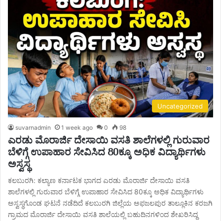
Uncategorized
suvarnadmin
1 week ago
0
98
ಎರಡು ಮೊರಾರ್ಜಿ ದೇಸಾಯಿ ವಸತಿ ಶಾಲೆಗಳಲ್ಲಿ ಗುರುವಾರ
ಬೆಳಿಗ್ಗೆ ಉಪಾಹಾರ ಸೇವಿಸಿದ 80ಕ್ಕೂ ಅಧಿಕ ವಿದ್ಯಾರ್ಥಿಗಳು
ಅಸ್ವಸ್ಥ
ಕಲಬುರಗಿ: ಕಲ್ಯಾಣ ಕರ್ನಾಟಕ ಭಾಗದ ಎರಡು ಮೊರಾರ್ಜಿ ದೇಸಾಯಿ ವಸತಿ
ಶಾಲೆಗಳಲ್ಲಿ ಗುರುವಾರ ಬೆಳಿಗ್ಗೆ ಉಪಾಹಾರ ಸೇವಿಸಿದ 80ಕ್ಕೂ ಅಧಿಕ ವಿದ್ಯಾರ್ಥಿಗಳು
ಅಸ್ವಸ್ಥಗೊಂಡ ಘಟನೆ ನಡೆದಿದೆ ಕಲಬುರಗಿ ಜಿಲ್ಲೆಯ ಅಫಜಲಪುರ ತಾಲ್ಲೂಕಿನ ಕರಜಗಿ
ಗ್ರಾಮದ ಮೊರಾರ್ಜಿ ದೇಸಾಯಿ ವಸತಿ ಶಾಲೆಯಲ್ಲಿ ಬಹುದಿನಗಳಿಂದ ಶೇಖರಿಸಿದ್ದ