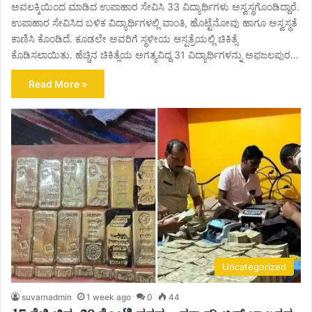
ಅವಲಕ್ಕಿಯಿಂದ ಮಾಡಿದ ಉಪಾಹಾರ ಸೇವಿಸಿ 33 ವಿದ್ಯಾರ್ಥಿಗಳು ಅಸ್ವಸ್ಥಗೊಂಡಿದ್ದಾರೆ.
ಉಪಾಹಾರ ಸೇವಿಸಿದ ಬಳಿಕ ‌ವಿದ್ಯಾರ್ಥಿಗಳಲ್ಲಿ ವಾಂತಿ, ಹೊಟ್ಟೆನೋವು ಹಾಗೂ ಅಸ್ವಸ್ಥತೆ
ಕಾಣಿಸಿ ಕೊಂಡಿದೆ. ಕೂಡಲೇ ಅವರಿಗೆ ಸ್ಥಳೀಯ ಆಸ್ಪತ್ರೆಯಲ್ಲಿ ಚಿಕಿತ್ಸೆ
ಕೊಡಿಸಲಾಯಿತು. ಹೆಚ್ಚಿನ ಚಿಕಿತ್ಸೆಯ ಅಗತ್ಯವಿದ್ದ 31 ವಿದ್ಯಾರ್ಥಿಗಳನ್ನು ಅಫಜಲಪುರ…
Read More »
Uncategorized
suvarnadmin
1 week ago
0
44