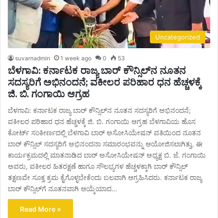
Uncategorized
suvarnadmin
1 week ago
0
53
ಬೆಳಗಾವಿ: ಕರ್ನಾಟಕ ರಾಜ್ಯ ಬಾರ್ ಕೌನ್ಸಿಲ್‌ನ ನೂತನ
ಸದಸ್ಯರಿಗೆ ಅಭಿನಂದನೆ; ವಕೀಲರ ಪರಿಹಾರ ಧನ ಹೆಚ್ಚಳಕ್ಕೆ
ಜಿ. ಬಿ. ಗಂಗಾಯಿ ಆಗ್ರಹ
ಬೆಳಗಾವಿ: ಕರ್ನಾಟಕ ರಾಜ್ಯ ಬಾರ್ ಕೌನ್ಸಿಲ್‌ನ ನೂತನ ಸದಸ್ಯರಿಗೆ ಅಭಿನಂದನೆ;
ವಕೀಲರ ಪರಿಹಾರ ಧನ ಹೆಚ್ಚಳಕ್ಕೆ ಜಿ. ಬಿ. ಗಂಗಾಯಿ ಆಗ್ರಹ ಬೆಳಗಾವಿಯ ಹೊಸ
ಕೋರ್ಟ್ ಸಂಕೀರ್ಣದಲ್ಲಿ ಬೆಳಗಾವಿ ಬಾರ್ ಅಸೋಸಿಯೇಷನ್ ವತಿಯಿಂದ ನೂತನ
ಬಾರ್ ಕೌನ್ಸಿಲ್ ಸದಸ್ಯರಿಗೆ ಅಭಿನಂದನಾ ಸಮಾರಂಭವನ್ನು ಆಯೋಜಿಸಲಾಗಿತ್ತು. ಈ
ಕಾರ್ಯಕ್ರಮದಲ್ಲಿ ಮಾತನಾಡಿದ ಬಾರ್ ಅಸೋಸಿಯೇಷನ್ ಅಧ್ಯಕ್ಷ ಬಿ. ಜೆ. ಗಂಗಾಯಿ
ಅವರು, ವಕೀಲರ ಹಿತರಕ್ಷಣೆ ಹಾಗೂ ಸೌಲಭ್ಯಗಳ ಹೆಚ್ಚಳಕ್ಕಾಗಿ ಬಾರ್ ಕೌನ್ಸಿಲ್
ತಕ್ಷಣವೇ ಸೂಕ್ತ ಕ್ರಮ ಕೈಗೊಳ್ಳಬೇಕೆಂದು ಬಲವಾಗಿ ಆಗ್ರಹಿಸಿದರು. ಕರ್ನಾಟಕ ರಾಜ್ಯ
ಬಾರ್ ಕೌನ್ಸಿಲ್‌ಗೆ ನೂತನವಾಗಿ ಆಯ್ಕೆಯಾದ…
Read More »