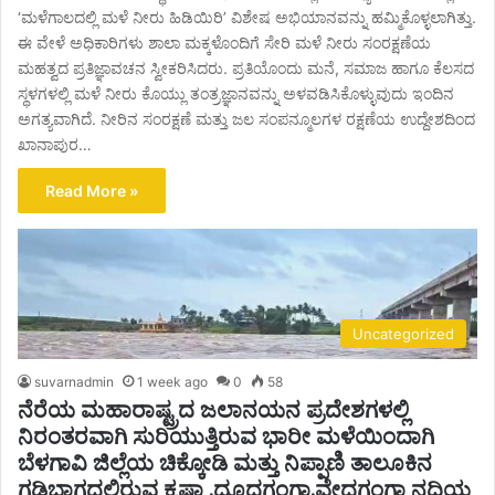
‘ಮಳೆಗಾಲದಲ್ಲಿ ಮಳೆ ನೀರು ಹಿಡಿಯಿರಿ’ ವಿಶೇಷ ಅಭಿಯಾನವನ್ನು ಹಮ್ಮಿಕೊಳ್ಳಲಾಗಿತ್ತು.
ಈ ವೇಳೆ ಅಧಿಕಾರಿಗಳು ಶಾಲಾ ಮಕ್ಕಳೊಂದಿಗೆ ಸೇರಿ ಮಳೆ ನೀರು ಸಂರಕ್ಷಣೆಯ
ಮಹತ್ವದ ಪ್ರತಿಜ್ಞಾವಚನ ಸ್ವೀಕರಿಸಿದರು. ಪ್ರತಿಯೊಂದು ಮನೆ, ಸಮಾಜ ಹಾಗೂ ಕೆಲಸದ
ಸ್ಥಳಗಳಲ್ಲಿ ಮಳೆ ನೀರು ಕೊಯ್ಲು ತಂತ್ರಜ್ಞಾನವನ್ನು ಅಳವಡಿಸಿಕೊಳ್ಳುವುದು ಇಂದಿನ
ಅಗತ್ಯವಾಗಿದೆ. ನೀರಿನ ಸಂರಕ್ಷಣೆ ಮತ್ತು ಜಲ ಸಂಪನ್ಮೂಲಗಳ ರಕ್ಷಣೆಯ ಉದ್ದೇಶದಿಂದ
ಖಾನಾಪುರ…
Read More »
Uncategorized
suvarnadmin
1 week ago
0
58
ನೆರೆಯ ಮಹಾರಾಷ್ಟ್ರದ ಜಲಾನಯನ ಪ್ರದೇಶಗಳಲ್ಲಿ
ನಿರಂತರವಾಗಿ ಸುರಿಯುತ್ತಿರುವ ಭಾರೀ ಮಳೆಯಿಂದಾಗಿ
ಬೆಳಗಾವಿ ಜಿಲ್ಲೆಯ ಚಿಕ್ಕೋಡಿ ಮತ್ತು ನಿಪ್ಪಾಣಿ ತಾಲೂಕಿನ
ಗಡಿಭಾಗದಲ್ಲಿರುವ ಕೃಷ್ಣಾ ,ದೂಧಗಂಗಾ,ವೇದಗಂಗಾ ನದಿಯ