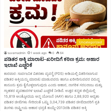
Uncategorized
suvarnadmin
1 week ago
0
64
ಪಡಿತರ ಅಕ್ಕಿ ಮಾರಾಟ–ಖರೀದಿಗೆ ಕಠಿಣ ಕ್ರಮ: ಆಹಾರ
ಇಲಾಖೆ ಎಚ್ಚರಿಕೆ
ಕಾರವಾರ: ಸಾರ್ವಜನಿಕ ವಿತರಣಾ ವ್ಯವಸ್ಥೆ (PDS) ಅಡಿಯಲ್ಲಿ ವಿತರಿಸಲಾಗುವ
ಪಡಿತರ ಅಕ್ಕಿಯನ್ನು ಮಾರಾಟ ಮಾಡುವವರು ಹಾಗೂ ಖರೀದಿಸುವವರ ವಿರುದ್ಧ
ಕಾನೂನು ಕ್ರಮ ಕೈಗೊಳ್ಳಲಾಗುವುದು ಎಂದು ಆಹಾರ, ನಾಗರಿಕ ಸರಬರಾಜು ಮತ್ತು
ಗ್ರಾಹಕರ ವ್ಯವಹಾರಗಳ ಇಲಾಖೆ ಎಚ್ಚರಿಕೆ ನೀಡಿದೆ. ಉತ್ತರ ಕನ್ನಡ ಜಿಲ್ಲೆಯಲ್ಲಿ
15,819 ಅಂತ್ಯೋದಯ ಅನ್ನ ಯೋಜನೆ (AAY) ಹಾಗೂ 2,88,920 ಆದ್ಯತಾ
ಪಡಿತರ ಚೀಟಿಗಳು ಸೇರಿದಂತೆ ಒಟ್ಟು 3,04,739 ಪಡಿತರ ಚೀಟಿದಾರರಿಗೆ ಪ್ರತಿ
ತಿಂಗಳು ರಾಷ್ಟ್ರೀಯ ಆಹಾರ ಭದ್ರತೆ ಕಾಯ್ದೆ–2013ರಡಿ ಪಡಿತರ ಅಕ್ಕಿ