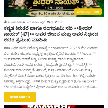
Uncategorized
suvarnadmin
1 week ago
0
198
ಕನ್ನಡ ಕಿರುತೆರೆ ಹಾಗೂ ರಂಗಭೂಮಿ ನಟ **ಶ್ರೀಧರ್
ನಾಯಕ್ (47)** ಅವರ ಜೀವನ ಮತ್ತು ಅವರ ನಿಧನದ
ಕುರಿತ ಪ್ರಮುಖ ಮಾಹಿತಿ:
### ನಿಧನ ಮತ್ತು ಆರೋಗ್ಯ ಸಮಸ್ಯೆ * **ದಿನಾಂಕ:** 2025ರ ಮೇ 26ರಂದು
ಬೆಂಗಳೂರಿನ ಹೆಬ್ಬಾಳದ ಬ್ಯಾಪ್ಟಿಸ್ಟ್ ಆಸ್ಪತ್ರೆಯಲ್ಲಿ ನಿಧನರಾದರು. * **ಕಾರಣ:**
ದೀರ್ಘಕಾಲದ ಅನಾರೋಗ್ಯ, ಆರ್ಥಿಕ ಸಂಕಷ್ಟ ಹಾಗೂ ಪೌಷ್ಟಿಕಾಂಶದ
ಕೊರತೆಯಿಂದಾಗಿ ಅವರ ಆರೋಗ್ಯ ತೀವ್ರವಾಗಿ ಕ್ಷೀಣಿಸಿತ್ತು. * **ಪರಿಸ್ಥಿತಿ:**
ಕೋವಿಡ್ ಸಮಯದಲ್ಲಿ ಕೆಲಸವಿಲ್ಲದೆ, ಸೂಕ್ತ ಆಹಾರವಿಲ್ಲದೆ ವಿಟಮಿನ್ ಮತ್ತು
ಪ್ರೋಟೀನ್ ಕೊರತೆಯಿಂದ ಬಳಲುತ್ತಿದ್ದ ಅವರು, ಕೊನೆಯ ದಿನಗಳಲ್ಲಿ ಗುರುತೇ
ಸಿಗದಷ್ಟು ತೆಳ್ಳಗಾಗಿದ್ದರು. ### ಜೀವನ ಮತ್ತು ವೃತ್ತಿಜೀವನ (Life History) *
**ರಂಗಭೂಮಿ ಹಿನ್ನೆಲೆ:** ಶ್ರೀಧರ್ ನಾಯಕ್ ಅವರು ಮೂಲತಃ ರಂಗಭೂಮಿ…
Read More »