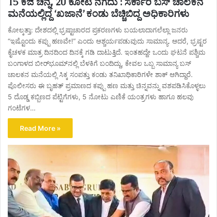
15 ಕೆಜಿ ಚಿನ್ನ, 20 ಕೋಟಿ ನಗದು : ಸರ್ಕಾರಿ ಬಸ್ ಚಾಲಕನ
ಮನೆಯಲ್ಲಿದ್ದ ‘ಖಜಾನೆ’ ಕಂಡು ಬೆಚ್ಚಿಬಿದ್ದ ಅಧಿಕಾರಿಗಳು
ಕೋಲ್ಕತ್ತಾ: ದೇಶದಲ್ಲಿ ಭ್ರಷ್ಟಾಚಾರದ ಪ್ರಕರಣಗಳು ಬಯಲಾದಾಗಲೆಲ್ಲಾ ಜನರು
“ಇಷ್ಟೊಂದು ಕಪ್ಪು ಹಣವೇ!” ಎಂದು ಆಶ್ಚರ್ಯಪಡುವುದು ಸಾಮಾನ್ಯ. ಆದರೆ, ಭ್ರಷ್ಟರ
ಕೈಚಳಕ ಮಾತ್ರ ದಿನದಿಂದ ದಿನಕ್ಕೆ ಗಡಿ ದಾಟುತ್ತಿದೆ. ಇಂತಹದ್ದೇ ಒಂದು ಘಟನೆ ಪಶ್ಚಿಮ
ಬಂಗಾಳದ ಬೀರ್‌ಭೂಮ್‌ನಲ್ಲಿ ಬೆಳಕಿಗೆ ಬಂದಿದ್ದು, ಕೇವಲ ಒಬ್ಬ ಸಾಮಾನ್ಯ ಬಸ್
ಚಾಲಕನ ಮನೆಯಲ್ಲಿ ಸಿಕ್ಕ ಸಂಪತ್ತು ಕಂಡು ತನಿಖಾಧಿಕಾರಿಗಳೇ ಶಾಕ್ ಆಗಿದ್ದಾರೆ.
ಪೊಲೀಸರು ಈ ಬೃಹತ್ ಪ್ರಮಾಣದ ಕಪ್ಪು ಹಣ ಮತ್ತು ಚಿನ್ನವನ್ನು ವಶಪಡಿಸಿಕೊಳ್ಳಲು
5 ದೊಡ್ಡ ಕಬ್ಬಿಣದ ಪೆಟ್ಟಿಗೆಗಳು, 5 ನೋಟು ಎಣಿಕೆ ಯಂತ್ರಗಳು ಹಾಗೂ ಹಲವು
ಗಂಟೆಗಳ…
Read More »