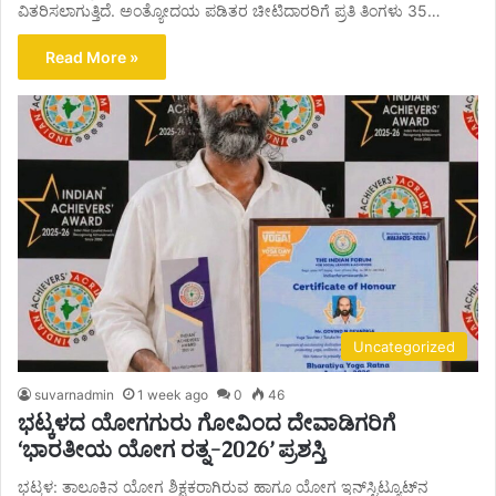
ವಿತರಿಸಲಾಗುತ್ತಿದೆ. ಅಂತ್ಯೋದಯ ಪಡಿತರ ಚೀಟಿದಾರರಿಗೆ ಪ್ರತಿ ತಿಂಗಳು 35…
Read More »
Uncategorized
suvarnadmin
1 week ago
0
46
ಭಟ್ಕಳದ ಯೋಗಗುರು ಗೋವಿಂದ ದೇವಾಡಿಗರಿಗೆ
‘ಭಾರತೀಯ ಯೋಗ ರತ್ನ-2026’ ಪ್ರಶಸ್ತಿ
ಭಟ್ಕಳ: ತಾಲೂಕಿನ ಯೋಗ ಶಿಕ್ಷಕರಾಗಿರುವ ಹಾಗೂ ಯೋಗ ಇನ್‌ಸ್ಟಿಟ್ಯೂಟ್‌ನ