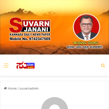
Menu
S
Home
/
suvarnadmin