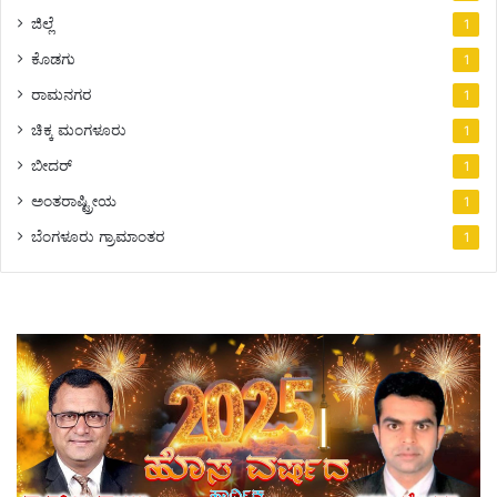
ಜಿಲ್ಲೆ
1
ಕೊಡಗು
1
ರಾಮನಗರ
1
ಚಿಕ್ಕ ಮಂಗಳೂರು
1
ಬೀದರ್
1
ಅಂತರಾಷ್ಟ್ರೀಯ
1
ಬೆಂಗಳೂರು ಗ್ರಾಮಾಂತರ
1