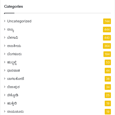
Categories
Uncategorized
744
ರಾಜ್ಯ
444
ಬೆಳಗಾವಿ
440
ರಾಜಕೀಯ
364
ಬೆಂಗಳೂರು
194
ಹುಬ್ಬಳ್ಳಿ
53
ಧಾರವಾಡ
44
ಬಾಗಲಕೋಟೆ
38
ಬಿಜಾಪುರ
34
ಚಿಕ್ಕೋಡಿ
25
ಹುಕ್ಕೇರಿ
19
ರಾಯಚೂರು
19