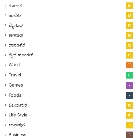
ಗೋಕಾಕ
19
ಹಾವೇರಿ
18
ಮೈಸೂರ್
17
ಕಾಗವಾಡ
16
ದಾವಣಗೆರೆ
12
ಬೈಲ್ ಹೊಂಗಲ್
12
World
33
Travel
8
Games
7
Foods
7
ವಿಜಯಪುರ
10
Life Style
10
ಖಾನಾಪುರ
9
Business
8