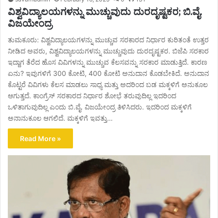
ವಿಶ್ವವಿದ್ಯಾಲಯಗಳನ್ನು ಮುಚ್ಚುವುದು ದುರದೃಷ್ಟಕರ; ಬಿ.ವೈ.
ವಿಜಯೇಂದ್ರ
ತುಮಕೂರು: ವಿಶ್ವವಿದ್ಯಾಲಯಗಳನ್ನು ಮುಚ್ಚುವ ಸರಕಾರದ ನಿರ್ಧಾರ ಕುರಿತಂತೆ ಉತ್ತರ
ನೀಡಿದ ಅವರು, ವಿಶ್ವವಿದ್ಯಾಲಯಗಳನ್ನು ಮುಚ್ಚುವುದು ದುರದೃಷ್ಟಕರ. ಬಿಜೆಪಿ ಸರಕಾರ
ಇದ್ದಾಗ ತೆರೆದ ಹೊಸ ವಿವಿಗಳನ್ನು ಮುಚ್ಚುವ ಕೆಲಸವನ್ನು ಸರಕಾರ ಮಾಡುತ್ತಿದೆ. ಕಾರಣ
ಏನು? ಇವುಗಳಿಗೆ 300 ಕೋಟಿ, 400 ಕೋಟಿ ಅನುದಾನ ಕೊಡಬೇಕಿದೆ. ಅನುದಾನ
ಕೊಟ್ಟರೆ ವಿವಿಗಳು ಕೆಲಸ ಮಾಡಲು ಸಾಧ್ಯ ಮತ್ತು ಅದರಿಂದ ಬಡ ಮಕ್ಕಳಿಗೆ ಅನುಕೂಲ
ಆಗುತ್ತದೆ. ಕಾಂಗ್ರೆಸ್ ಸರಕಾರದ ನಿರ್ಧಾರ ಶೋಭೆ ತರುವುದಿಲ್ಲ ಇದರಿಂದ
ಒಳಿತಾಗುವುದಿಲ್ಲ ಎಂದು ಬಿ.ವೈ. ವಿಜಯೇಂದ್ರ ತಿಳಿಸಿದರು. ಇದರಿಂದ ಮಕ್ಕಳಿಗೆ
ಅನಾನುಕೂಲ ಆಗಲಿದೆ. ಮಕ್ಕಳಿಗೆ ಇವತ್ತು…
Read More »