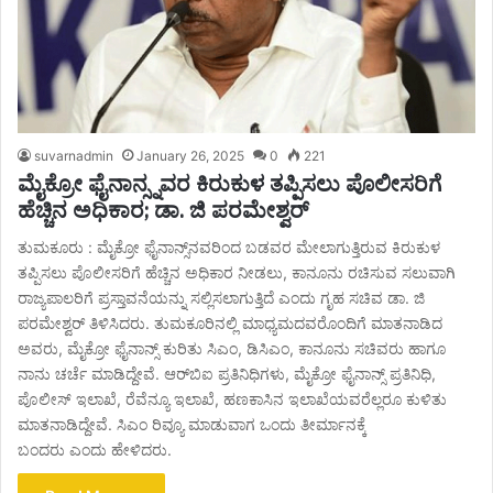
suvarnadmin
January 26, 2025
0
221
ಮೈಕ್ರೋ ಫೈನಾನ್ಸ್ನವರ ಕಿರುಕುಳ ತಪ್ಪಿಸಲು ಪೊಲೀಸರಿಗೆ
ಹೆಚ್ಚಿನ ಅಧಿಕಾರ; ಡಾ. ಜಿ ಪರಮೇಶ್ವರ್
ತುಮಕೂರು : ಮೈಕ್ರೋ ಫೈನಾನ್ಸ್​ನವರಿಂದ ಬಡವರ ಮೇಲಾಗುತ್ತಿರುವ ಕಿರುಕುಳ
ತಪ್ಪಿಸಲು ಪೊಲೀಸರಿಗೆ ಹೆಚ್ಚಿನ ಅಧಿಕಾರ ನೀಡಲು, ಕಾನೂನು ರಚಿಸುವ ಸಲುವಾಗಿ
ರಾಜ್ಯಪಾಲರಿಗೆ ಪ್ರಸ್ತಾವನೆಯನ್ನು ಸಲ್ಲಿಸಲಾಗುತ್ತಿದೆ ಎಂದು ಗೃಹ ಸಚಿವ ಡಾ. ಜಿ
ಪರಮೇಶ್ವರ್ ತಿಳಿಸಿದರು. ತುಮಕೂರಿನಲ್ಲಿ ಮಾಧ್ಯಮದವರೊಂದಿಗೆ ಮಾತನಾಡಿದ
ಅವರು, ಮೈಕ್ರೋ ಫೈನಾನ್ಸ್​ ಕುರಿತು ಸಿಎಂ, ಡಿಸಿಎಂ, ಕಾನೂನು ಸಚಿವರು ಹಾಗೂ
ನಾನು ಚರ್ಚೆ ಮಾಡಿದ್ದೇವೆ. ಆರ್​ಬಿಐ ಪ್ರತಿನಿಧಿಗಳು, ಮೈಕ್ರೋ ಫೈನಾನ್ಸ್ ಪ್ರತಿನಿಧಿ,
ಪೊಲೀಸ್ ಇಲಾಖೆ, ರೆವೆನ್ಯೂ ಇಲಾಖೆ, ಹಣಕಾಸಿನ ಇಲಾಖೆಯವರೆಲ್ಲರೂ ಕುಳಿತು
ಮಾತನಾಡಿದ್ದೇವೆ. ಸಿಎಂ ರಿವ್ಯೂ ಮಾಡುವಾಗ ಒಂದು ತೀರ್ಮಾನಕ್ಕೆ
ಬಂದರು ಎಂದು ಹೇಳಿದರು.