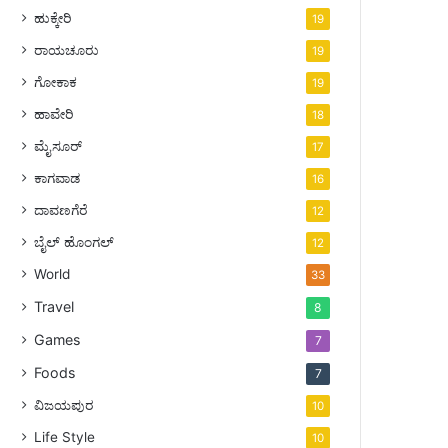
ಹುಕ್ಕೇರಿ
19
ರಾಯಚೂರು
19
ಗೋಕಾಕ
19
ಹಾವೇರಿ
18
ಮೈಸೂರ್
17
ಕಾಗವಾಡ
16
ದಾವಣಗೆರೆ
12
ಬೈಲ್ ಹೊಂಗಲ್
12
World
33
Travel
8
Games
7
Foods
7
ವಿಜಯಪುರ
10
Life Style
10