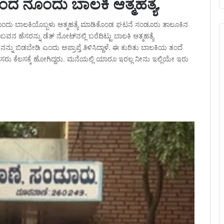
ದ ನೊಂದು ಬಾಲಕಿ ಆತ್ಮಹತ್ಯೆ.
ನೊಂದು ಬಾಲಕಿಯೊಬ್ಬಳು ಆತ್ಮಹತ್ಯೆ ಮಾಡಿಕೊಂಡ ಘಟನೆ ಸಂಡೂರು ತಾಲೂಕಿನ
ಬವನ ಹೆಸರನ್ನು ಡೆತ್ ನೋಟ್​ನಲ್ಲಿ ಬರೆದಿಟ್ಟು ಬಾಲಕಿ ಆತ್ಮಹತ್ಯೆ
್ನು ಬಿಡಬೇಡಿ ಎಂದು ಅಪ್ರಾಪ್ತೆ ತಿಳಿಸಿದ್ದಾಳೆ. ಈ ಕುರಿತು ಬಾಲಕಿಯ ತಂದೆ
ಸರು ಕೆಲಸಕ್ಕೆ ಹೋಗಿದ್ದರು. ಮನೆಯಲ್ಲಿ ಯಾರೂ ಇರಲ್ಲ ನೀನು ಇಲ್ಲಿಯೇ ಇರು