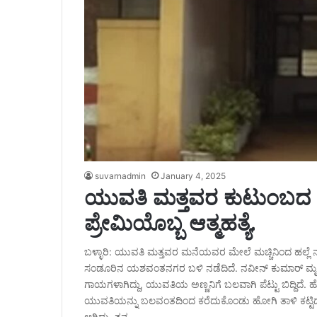
suvarnadmin
January 4, 2025
ಯುವತಿ ಮತ್ತವರ ಕುಟುಂಬದ ಮೇಲ
ಪ್ರೇಮಿಯೊಬ್ಬ ಆತ್ಮಹತ್ಯೆ.
ಬಳ್ಳಾರಿ: ಯುವತಿ ಮತ್ತವರ ಮನೆಯವರ ಮೇಲೆ ಮಚ್ಚಿನಿಂದ ಹಲ್ಲೆ ನಡ
ಸಂಡೂರಿನ ಯಶವಂತನಗರ ಬಳಿ ನಡೆದಿದೆ. ನವೀನ್​ ಕುಮಾರ್‌ ಮೃತ ಭ
ಗಾಯಗಳಾಗಿದ್ದು, ಯುವತಿಯ ಅಣ್ಣನಿಗೆ ಬಲವಾಗಿ ಪೆಟ್ಟು ಬಿದ್ದಿದೆ
ಯುವತಿಯನ್ನು ಬಲವಂತದಿಂದ ಕರೆದುಕೊಂಡು ಹೋಗಿ ತಾಳಿ ಕಟ್ಟಿದ್ದು, ನಿನ
ಆಗಿದ್ದು, ತನ್ನ…