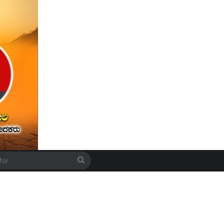
le
Search
for