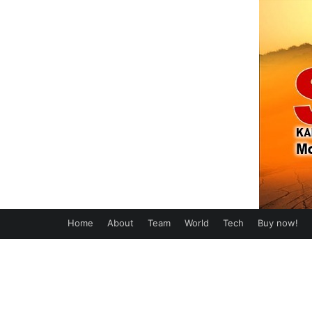
Home
About
Team
World
Tech
Buy now!