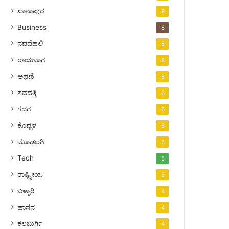
ಖಾನಾಪುರ
9
Business
8
ನವದೆಹಲಿ
8
ರಾಯಬಾಗ
8
ಅಥಣಿ
8
ಸವದತ್ತಿ
6
ಗದಗ
6
ಕೊಪ್ಪಳ
6
ಮೂಡಲಗಿ
5
Tech
5
ರಾಷ್ಟ್ರೀಯ
5
ಬಳ್ಳಾರಿ
4
ಹಾಸನ
4
ಕಲಬುರ್ಗಿ
4