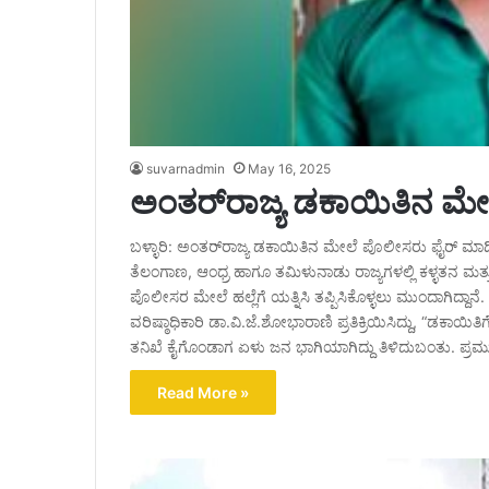
suvarnadmin
May 16, 2025
ಅಂತರ್‌ರಾಜ್ಯ ಡಕಾಯಿತಿನ ಮೇ
ಬಳ್ಳಾರಿ: ಅಂತರ್‌ರಾಜ್ಯ ಡಕಾಯಿತಿನ ಮೇಲೆ ಪೊಲೀಸರು ಫೈರ್ ಮಾಡ
ತೆಲಂಗಾಣ, ಆಂಧ್ರ ಹಾಗೂ ತಮಿಳುನಾಡು ರಾಜ್ಯಗಳಲ್ಲಿ ಕಳ್ಳತನ ಮತ್
ಪೊಲೀಸರ ಮೇಲೆ ಹಲ್ಲೆಗೆ ಯತ್ನಿಸಿ ತಪ್ಪಿಸಿಕೊಳ್ಳಲು ಮುಂದಾಗಿದ್ದಾನ
ವರಿಷ್ಠಾಧಿಕಾರಿ ಡಾ.ವಿ.ಜೆ.ಶೋಭಾರಾಣಿ ಪ್ರತಿಕ್ರಿಯಿಸಿದ್ದು, “ಡಕಾಯಿ
ತನಿಖೆ ಕೈಗೊಂಡಾಗ ಏಳು ಜನ ಭಾಗಿಯಾಗಿದ್ದು ತಿಳಿದುಬಂತು. ಪ್ರಮ
Read More »