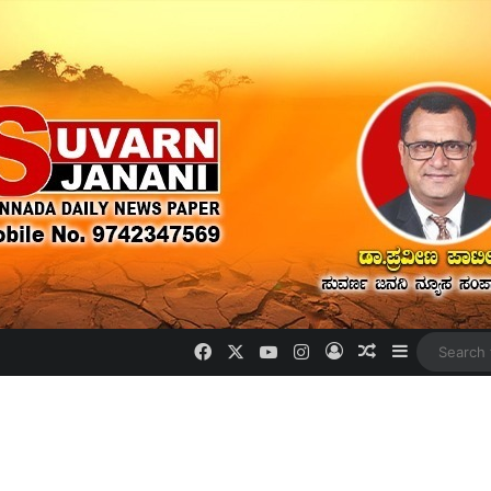
Facebook
X
YouTube
Instagram
Log In
Random Artic
Sidebar