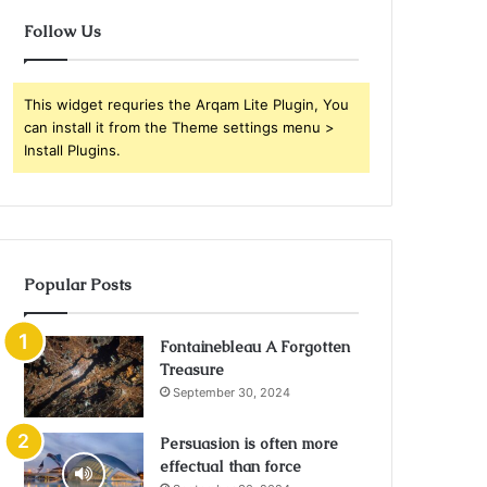
Follow Us
This widget requries the Arqam Lite Plugin, You
can install it from the Theme settings menu >
Install Plugins.
Popular Posts
Fontainebleau A Forgotten
Treasure
September 30, 2024
Persuasion is often more
effectual than force