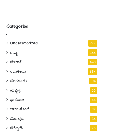
Categories
Uncategorized
744
ರಾಜ್ಯ
444
ಬೆಳಗಾವಿ
440
ರಾಜಕೀಯ
364
ಬೆಂಗಳೂರು
194
ಹುಬ್ಬಳ್ಳಿ
53
ಧಾರವಾಡ
44
ಬಾಗಲಕೋಟೆ
38
ಬಿಜಾಪುರ
34
ಚಿಕ್ಕೋಡಿ
25